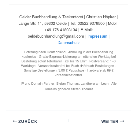
Oelder Buchhandlung & Teekontorei | Christian Höpker |
Lange Str. 11, 59302 Oelde | Tel: 02522 9379500 | Mobil:
+49 176 41803134 | E-Mail:
oeldebuchhandlung@gmail.com |
Impressum
|
Datenschutz
Lieferung nach Deutschland · Abholung in der Buchhandlung
kostenlos · Gratis-Express-Lieferung am nächsten Werktag bei
Bestellung sofort lieferbarer Titel bis 15 Uhr* · Postversand: 1–3
Werktage · Versandkostenfrei bei Buch-/Hörbuch-Bestellungen ·
Sonstige Bestellungen: 3,00 € Pauschale · Hardware ab 69 €
versandkostenfrei.
IP und Domain Partner: Stefan Thomas, Landberg am Lech | Alle
Domains gehören Stefan Thomas
ZURÜCK
WEITER