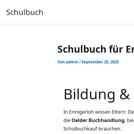
Zum
Schulbuch
Inhalt
springen
Schulbuch für E
Von
admin
/
September 25, 2025
Bildung & 
In Ennigerloh wissen Eltern: De
die
Oelder Buchhandlung
, bi
Schulbuchkauf brauchen.