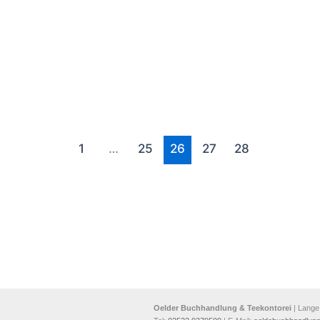
1
…
25
26
27
28
Oelder Buchhandlung & Teekontorei
| Lange 