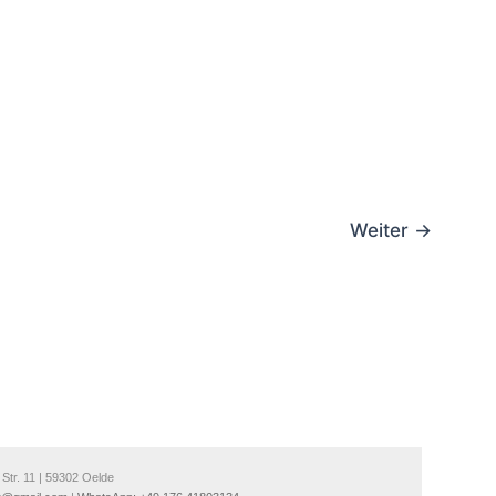
Weiter
→
Str. 11 | 59302 Oelde